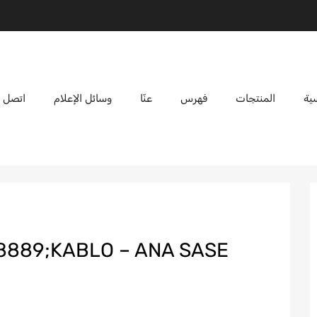
ية
المنتجات
فهرس
عنّا
وسائل الإعلام
اتصل ب
8889;KABLO – ANA SASE