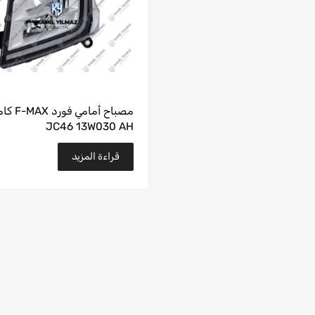
مصباح أما
JC46 13W030 AH
قراءة المزيد