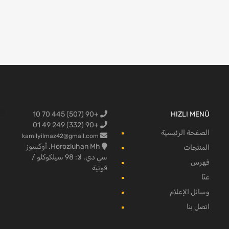
+90 (507) 445 70 10
HIZLI MENÜ
البضائع لفو
+90 (332) 249 49 01
الصفحة الرئيسية
kamilyilmaz42@gmail.com
Horozluhan Mh. أوكسوز
المنتجات
سي دي. لا: 98 سيلكوكلو /
فهرس
قونية
عنّا
وسائل الإعلام
اتصل بنا