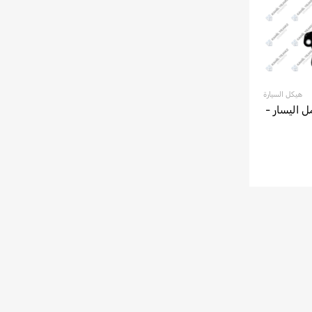
هيكل السيارة
مي فورد F-MAX كامل اليسار -