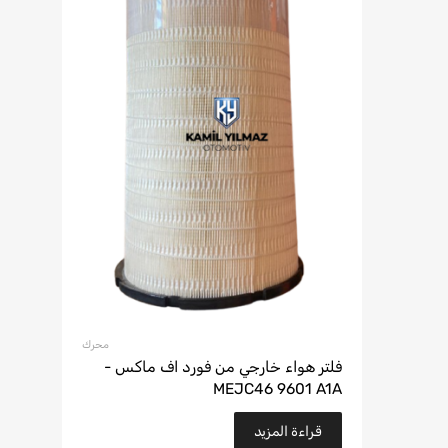
محرك
فلتر هواء خارجي من فورد اف ماكس -
MEJC46 9601 A1A
قراءة المزيد