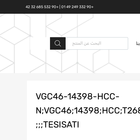
+90 332 249 49 01 | +90 532 685 32 42
البحث المنتجات
نا
VGC46-14398-HCC-
N;VGC46;14398;HCC;T26
TESISATI;;;