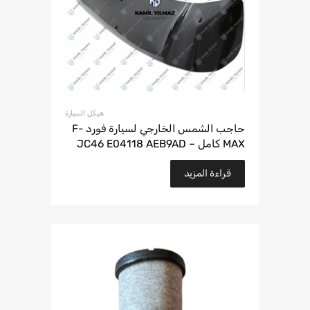
هيكل السيارة
حاجب الشمس الخارجي لسيارة فورد F-
MAX كامل – JC46 E04118 AEB9AD
قراءة المزيد