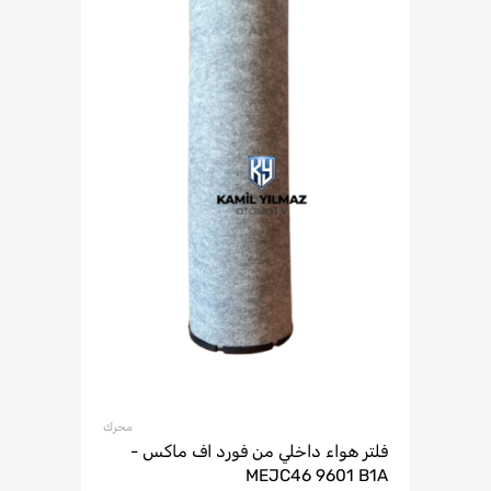
محرك
فلتر هواء داخلي من فورد اف ماكس -
MEJC46 9601 B1A