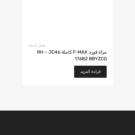
هيكل السيارة
مرآة فورد F-MAX كاملة RH – JC46
17682 BBYZCQ
قراءة المزيد