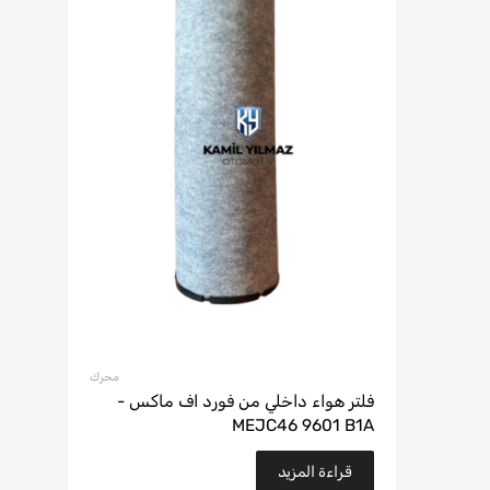
محرك
فلتر هواء داخلي من فورد اف ماكس -
MEJC46 9601 B1A
قراءة المزيد