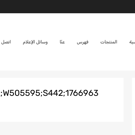
ية
المنتجات
فهرس
عنّا
وسائل الإعلام
اتصل ب
42-N;;W505595;S442;1766963