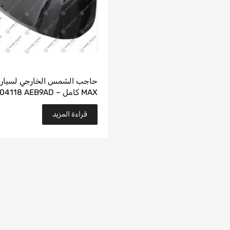
MAX كامل – JC46 E04118 AEB9AD
قراءة المزيد