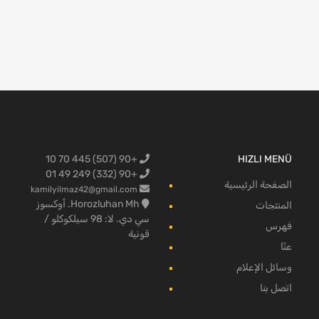
+90 (507) 445 70 10
HIZLI MENÜ
البضائع لفو
+90 (332) 249 49 01
الصفحة الرئيسية
kamilyilmaz42@gmail.com
Horozluhan Mh. أوكسوز
المنتجات
سي دي. لا: 98 سيلكوكلو /
فهرس
قونية
عنّا
وسائل الإعلام
اتصل بنا