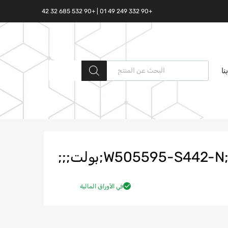
+90 332 249 49 01 | +90 532 685 32 42
البحث المنتجات
نا
W505595-S4;بولت;;;
في الأوراق المالية