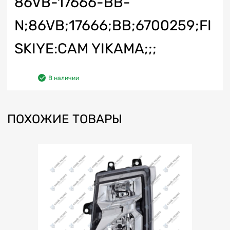
86VB-17666-BB-
N;86VB;17666;BB;6700259;FI
SKIYE:CAM YIKAMA;;;
В наличии
ПОХОЖИЕ ТОВАРЫ