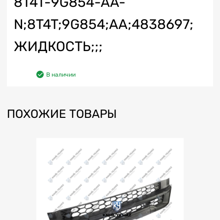
8T4T-9G854-AA-
N;8T4T;9G854;AA;4838697;
ЖИДКОСТЬ;;;
В наличии
ПОХОЖИЕ ТОВАРЫ