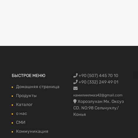
Запчасти Fo
БЫСТРОЕ МЕНЮ
+90 (507) 445 70 10
автомобилей
запчасти,Фо
Trucks, Запч
грузовой в 
fmax части 
+90 (332) 249 49 01
Домашняя страница
Продукты
камилиилмаз42@gmail.com
Хорозлухан Мх. Оксуз
Каталог
CD. NO:98 Сельчуклу/
о нас
Конья
СМИ
Коммуникация