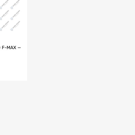
 F-MAX —