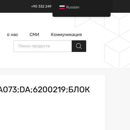
+90 332 249 49 01 | +90 532 685 32 42
Russian
перейти
о нас
СМИ
Коммуникация
к
содержанию
Поиск товаров
A073;DA;6200219;БЛОК