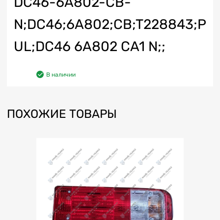
DC46-6A802-CB-
N;DC46;6A802;CB;T228843;P
UL;DC46 6A802 CA1 N;;
В наличии
ПОХОЖИЕ ТОВАРЫ