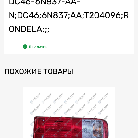
DC46-6N837-AA-
N;DC46;6N837;AA;T204096;R
ONDELA;;;
В наличии
ПОХОЖИЕ ТОВАРЫ