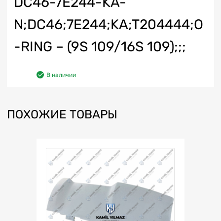
DC46-7E244-KA-
N;DC46;7E244;KA;T204444;O
-RING – (9S 109/16S 109);;;
В наличии
ПОХОЖИЕ ТОВАРЫ