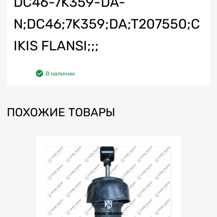
DC46-7K359-DA-
N;DC46;7K359;DA;T207550;C
IKIS FLANSI;;;
В наличии
ПОХОЖИЕ ТОВАРЫ