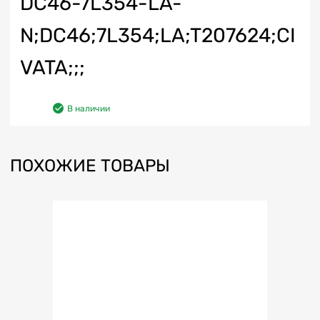
DC46-7L354-LA-
N;DC46;7L354;LA;T207624;CI
VATA;;;
В наличии
ПОХОЖИЕ ТОВАРЫ