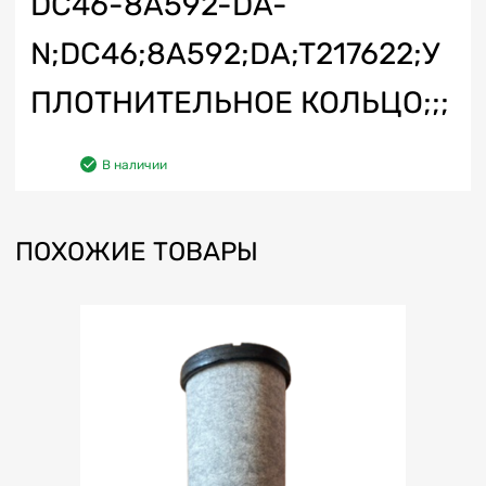
DC46-8A592-DA-
N;DC46;8A592;DA;T217622;У
ПЛОТНИТЕЛЬНОЕ КОЛЬЦО;;;
В наличии
ПОХОЖИЕ ТОВАРЫ