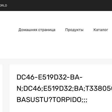
ORLD
Домашняя страница
Продукты
Каталог
DC46-E519D32-BA-
N;DC46;E519D32;BA;T33805
BASUSTU?TORPIDO;;;