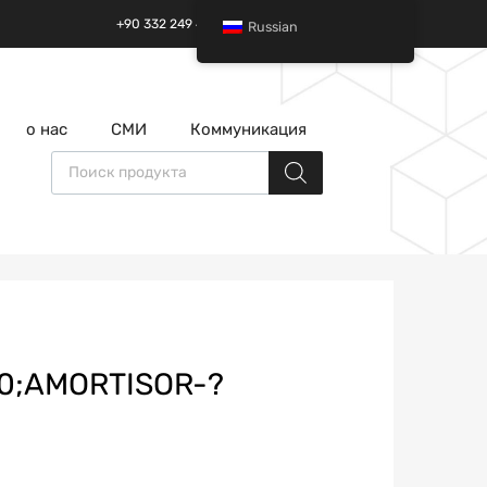
+90 332 249 49 01 | +90 532 685 32 42
Russian
перейти
о нас
СМИ
Коммуникация
к
содержанию
Поиск товаров
0;AMORTISOR-?