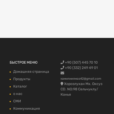
Запчасти Fo
БЫСТРОЕ МЕНЮ
+90 (507) 445 70 10
автомобилей
запчасти,Фо
Trucks, Запч
грузовой в 
fmax части 
+90 (332) 249 49 01
Домашняя страница
Продукты
камилиилмаз42@gmail.com
Хорозлухан Мх. Оксуз
Каталог
CD. NO:98 Сельчуклу/
о нас
Конья
СМИ
Коммуникация