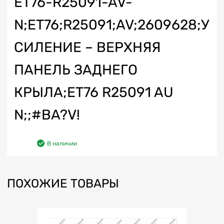
ET76-R25091-AV-
N;ET76;R25091;AV;2609628;У
СИЛЕНИЕ – ВЕРХНЯЯ
ПАНЕЛЬ ЗАДНЕГО
КРЫЛА;ET76 R25091 AU
N;;#BA?V!
В наличии
ПОХОЖИЕ ТОВАРЫ