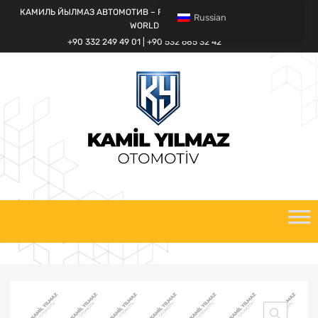
КАМИЛЬ ЙЫЛМАЗ АВТОМОТИВ – FORD CARGO SPARE PARTS
Russian
WORLD
+90 332 249 49 01 | +90 532 685 32 42
перейти
к
содержанию