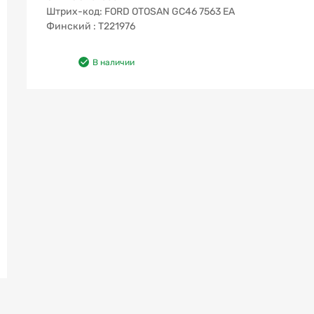
Штрих-код: FORD OTOSAN GC46 7563 EA
Финский : T221976
В наличии