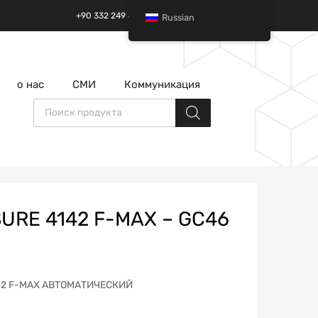
+90 332 249 49 01 | +90 532 685 32 42
Russian
перейти
о нас
СМИ
Коммуникация
к
содержанию
Поиск товаров
URE 4142 F-MAX – GC46
142 F-MAX АВТОМАТИЧЕСКИЙ