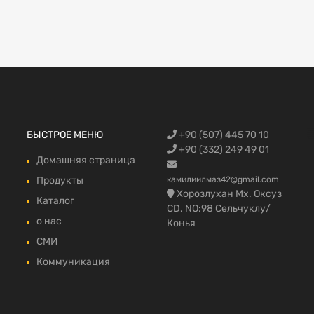
Запчасти Fo
БЫСТРОЕ МЕНЮ
+90 (507) 445 70 10
автомобилей
запчасти,Фо
Trucks, Запч
грузовой в 
fmax части 
+90 (332) 249 49 01
Домашняя страница
Продукты
камилиилмаз42@gmail.com
Хорозлухан Мх. Оксуз
Каталог
CD. NO:98 Сельчуклу/
о нас
Конья
СМИ
Коммуникация