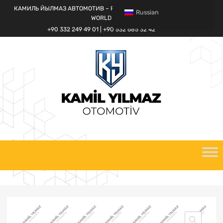
КАМИЛЬ ЙЫЛМАЗ АВТОМОТИВ – FORD CARGO SPARE PARTS
Russian
WORLD
+90 332 249 49 01 | +90 532 685 32 42
перейти
к
содержанию