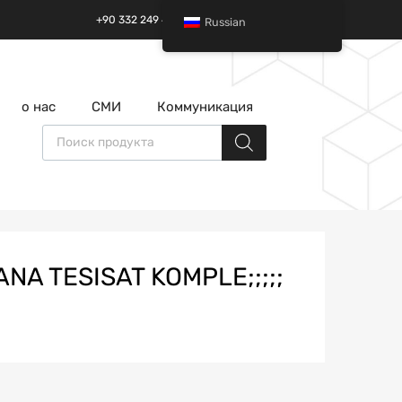
+90 332 249 49 01 | +90 532 685 32 42
Russian
перейти
о нас
СМИ
Коммуникация
к
содержанию
Поиск товаров
NA TESISAT KOMPLE;;;;;