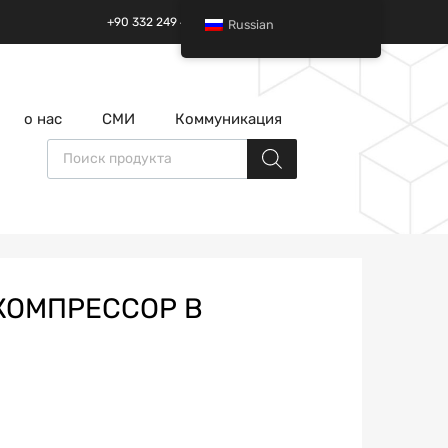
+90 332 249 49 01 | +90 532 685 32 42
Russian
перейти
о нас
СМИ
Коммуникация
к
содержанию
Поиск товаров
;КОМПРЕССОР В