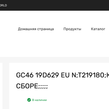
ORLD
Домашняя страница
Продукты
Каталог
GC46 19D629 EU N;T219180
СБОРЕ;;;;;
В наличии