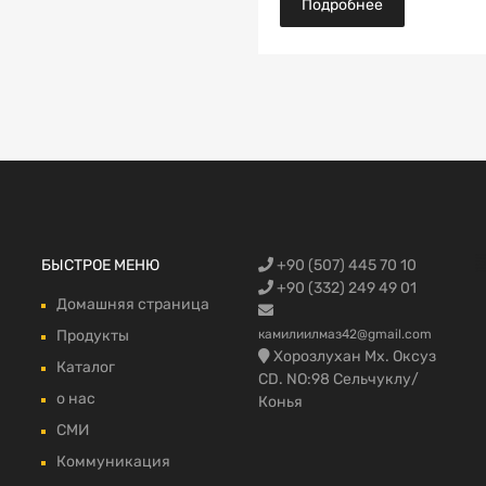
Подробнее
Запчасти Fo
БЫСТРОЕ МЕНЮ
+90 (507) 445 70 10
автомобилей
запчасти,Фо
Trucks, Запч
грузовой в 
fmax части 
+90 (332) 249 49 01
Домашняя страница
Продукты
камилиилмаз42@gmail.com
Хорозлухан Мх. Оксуз
Каталог
CD. NO:98 Сельчуклу/
о нас
Конья
СМИ
Коммуникация