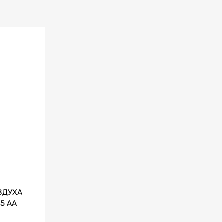
ЗДУХА
5 AA