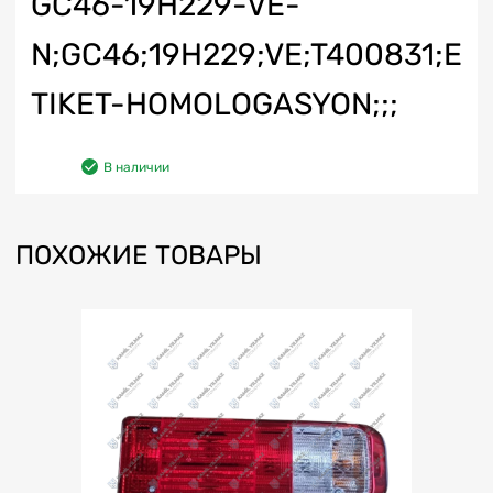
GC46-19H229-VE-
N;GC46;19H229;VE;T400831;E
TIKET-HOMOLOGASYON;;;
В наличии
ПОХОЖИЕ ТОВАРЫ