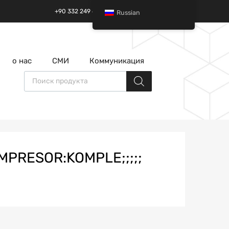
+90 332 249 49 01 | +90 532 685 32 42
Russian
перейти
о нас
СМИ
Коммуникация
к
содержанию
Поиск товаров
MPRESOR:KOMPLE;;;;;