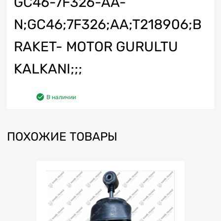
GC46-7F326-AA-
N;GC46;7F326;AA;T218906;B
RAKET- MOTOR GURULTU
KALKANI;;;
В наличии
ПОХОЖИЕ ТОВАРЫ