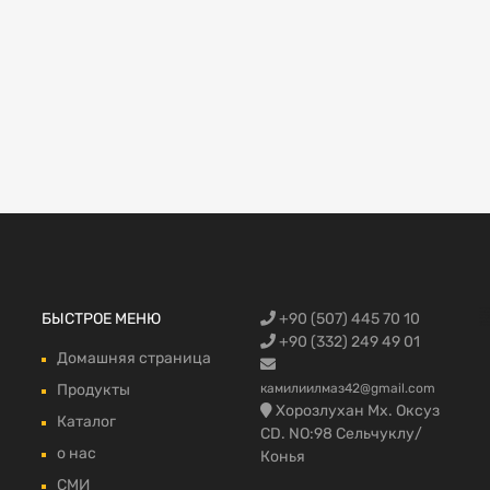
Запчасти Fo
БЫСТРОЕ МЕНЮ
+90 (507) 445 70 10
автомобилей
запчасти,Фо
Trucks, Запч
грузовой в 
fmax части 
+90 (332) 249 49 01
Домашняя страница
Продукты
камилиилмаз42@gmail.com
Хорозлухан Мх. Оксуз
Каталог
CD. NO:98 Сельчуклу/
о нас
Конья
СМИ