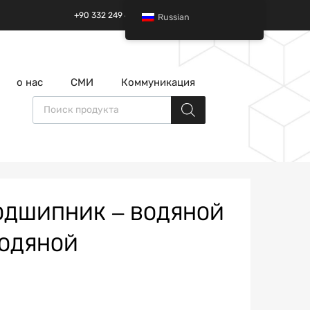
+90 332 249 49 01 | +90 532 685 32 42
Russian
перейти
о нас
СМИ
Коммуникация
к
содержанию
Поиск товаров
;ПОДШИПНИК — ВОДЯНОЙ
ВОДЯНОЙ