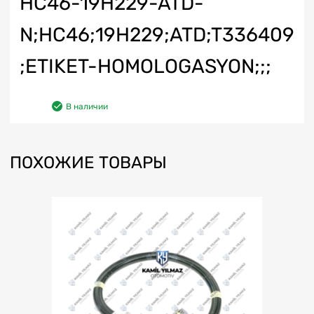
HC46-19H229-ATD-
N;HC46;19H229;ATD;T336409
;ETIKET-HOMOLOGASYON;;;
В наличии
ПОХОЖИЕ ТОВАРЫ