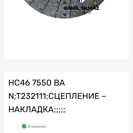
HC46 7550 BA
N;T232111;СЦЕПЛЕНИЕ –
НАКЛАДКА;;;;;
В наличии