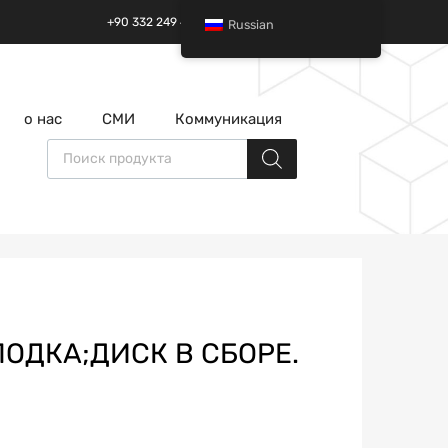
+90 332 249 49 01 | +90 532 685 32 42
Russian
перейти
о нас
СМИ
Коммуникация
к
содержанию
Поиск товаров
ЛОДКА;ДИСК В СБОРЕ.