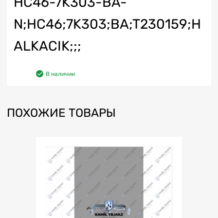
HC46-7K303-BA-
N;HC46;7K303;BA;T230159;H
ALKACIK;;;
В наличии
ПОХОЖИЕ ТОВАРЫ