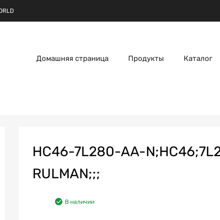
ORLD
Домашняя страница
Продукты
Каталог
HC46-7L280-AA-N;HC46;7L2
RULMAN;;;
В наличии