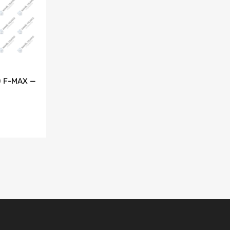
 F-MAX —