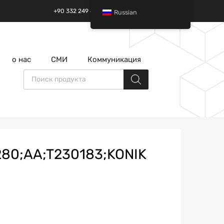
+90 332 249 49 01 | +90 532 685 32 42
Russian
перейти
о нас
СМИ
Коммуникация
к
содержанию
Поиск товаров
80;AA;T230183;KONIK