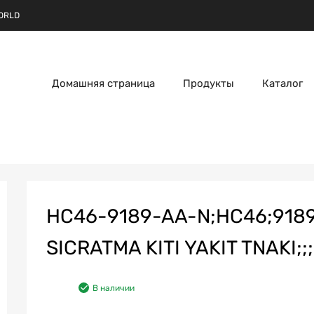
ORLD
Домашняя страница
Продукты
Каталог
HC46-9189-AA-N;HC46;9189
SICRATMA KITI YAKIT TNAKI;;;
В наличии