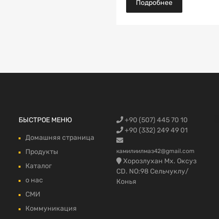
Подробнее
Запчасти Fo
БЫСТРОЕ МЕНЮ
+90 (507) 445 70 10
автомобилей
запчасти,Фо
Trucks, Запч
грузовой в 
fmax части 
+90 (332) 249 49 01
Домашняя страница
Продукты
камилиилмаз42@gmail.com
Хорозлухан Мх. Оксуз
Каталог
CD. NO:98 Сельчуклу/
о нас
Конья
СМИ
Коммуникация