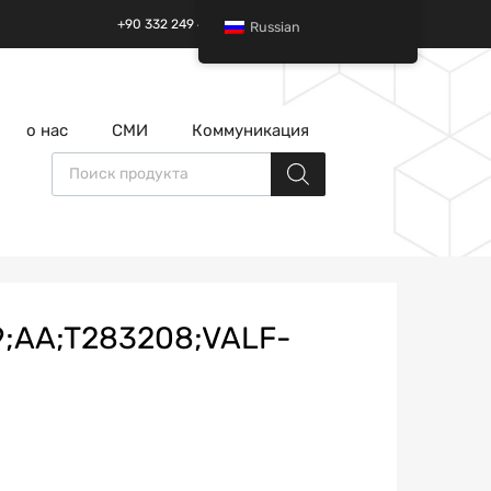
+90 332 249 49 01 | +90 532 685 32 42
Russian
перейти
о нас
СМИ
Коммуникация
к
содержанию
Поиск товаров
;AA;T283208;VALF-