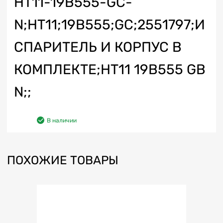
HT11-19B555-GC-
N;HT11;19B555;GC;2551797;И
СПАРИТЕЛЬ И КОРПУС В
КОМПЛЕКТЕ;HT11 19B555 GB
N;;
В наличии
ПОХОЖИЕ ТОВАРЫ