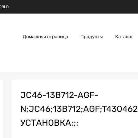
ORLD
Домашняя страница
Продукты
Каталог
JC46-13B712-AGF-
N;JC46;13B712;AGF;T43046
УСТАНОВКА;;;