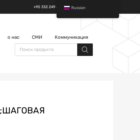
+90 332 249 49 01 | +90 532 685 32 42
Russian
перейти
о нас
СМИ
Коммуникация
к
содержанию
Поиск товаров
2;ШАГОВАЯ