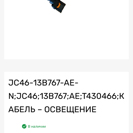
JC46-13B767-AE-
N;JC46;13B767;AE;T430466;К
АБЕЛЬ – ОСВЕЩЕНИЕ
В наличии