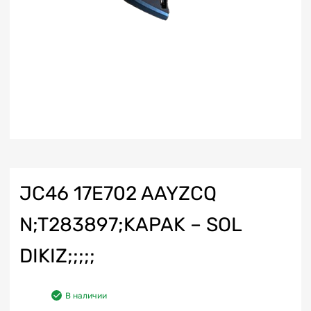
JC46 17E702 AAYZCQ
N;T283897;KAPAK – SOL
DIKIZ;;;;;
В наличии