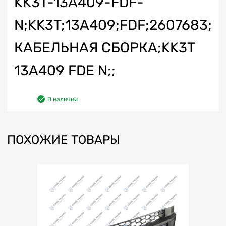
KK3T-13A409-FDF-
N;KK3T;13A409;FDF;2607683;
КАБЕЛЬНАЯ СБОРКА;KK3T
13A409 FDE N;;
В наличии
ПОХОЖИЕ ТОВАРЫ