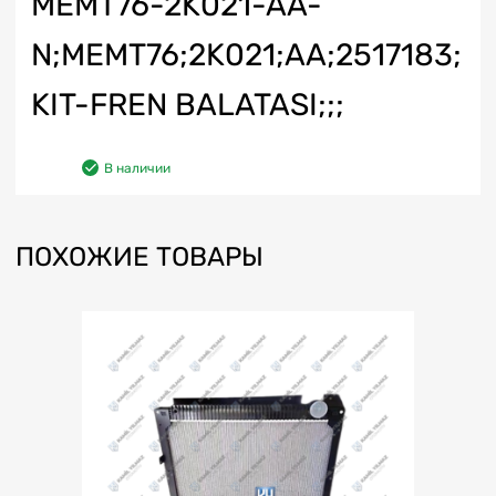
MEMT76-2K021-AA-
N;MEMT76;2K021;AA;2517183;
KIT-FREN BALATASI;;;
В наличии
ПОХОЖИЕ ТОВАРЫ