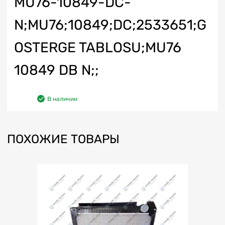
MU76-10849-DC-
N;MU76;10849;DC;2533651;G
OSTERGE TABLOSU;MU76
10849 DB N;;
В наличии
ПОХОЖИЕ ТОВАРЫ