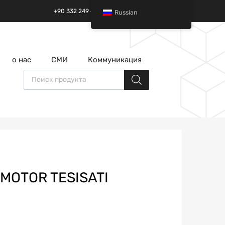
+90 332 249 49 01 | +90 532 685 32 42
Russian
перейти
о нас
СМИ
Коммуникация
к
содержанию
Поиск товаров
;MOTOR TESISATI