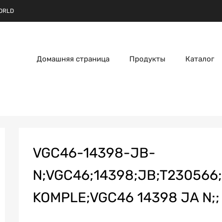
ORLD
Домашняя страница
Продукты
Каталог
VGC46-14398-JB-
N;VGC46;14398;JB;T230566
KOMPLE;VGC46 14398 JA N;;