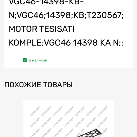
VGC46-14398-KB-
N;VGC46;14398;KB;T230567;
MOTOR TESISATI
KOMPLE;VGC46 14398 KA N;;
В наличии
ПОХОЖИЕ ТОВАРЫ