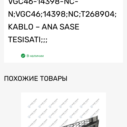
VGC46-14398-NC-
N;VGC46;14398;NC;T268904;
KABLO – ANA SASE
TESISATI;;;
В наличии
ПОХОЖИЕ ТОВАРЫ