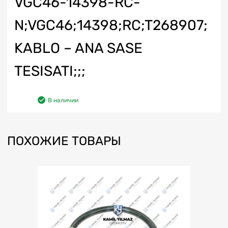
VGC46-14398-RC-
N;VGC46;14398;RC;T268907;
KABLO – ANA SASE
TESISATI;;;
В наличии
ПОХОЖИЕ ТОВАРЫ