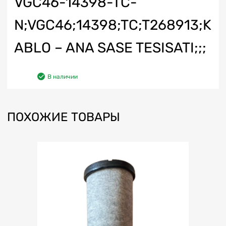
VGC46-14398-TC-
N;VGC46;14398;TC;T268913;K
ABLO – ANA SASE TESISATI;;;
В наличии
ПОХОЖИЕ ТОВАРЫ