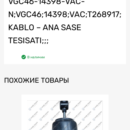
VGC46-14398-VAC-
N;VGC46;14398;VAC;T268917;
KABLO – ANA SASE
TESISATI;;;
В наличии
ПОХОЖИЕ ТОВАРЫ