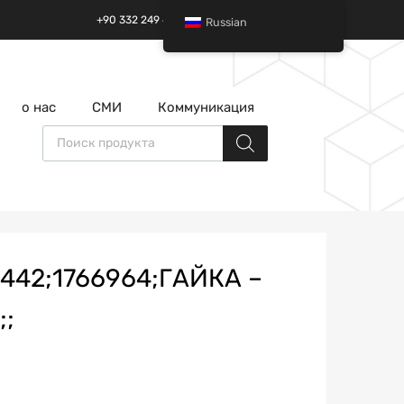
+90 332 249 49 01 | +90 532 685 32 42
Russian
перейти
о нас
СМИ
Коммуникация
к
содержанию
Поиск товаров
S442;1766964;ГАЙКА –
;;