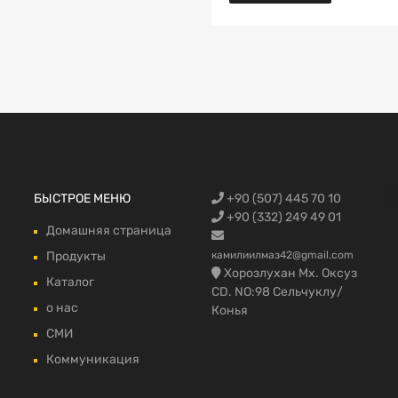
Запчасти Fo
БЫСТРОЕ МЕНЮ
+90 (507) 445 70 10
автомобилей
запчасти,Фо
Trucks, Запч
грузовой в 
fmax части 
+90 (332) 249 49 01
Домашняя страница
Продукты
камилиилмаз42@gmail.com
Хорозлухан Мх. Оксуз
Каталог
CD. NO:98 Сельчуклу/
о нас
Конья
СМИ
Коммуникация