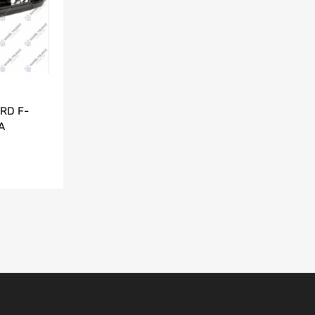
RD F-
A