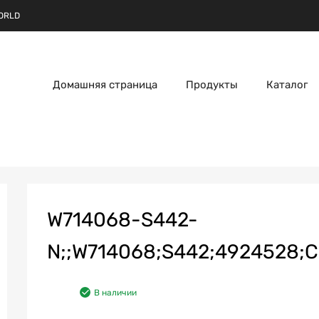
ORLD
Домашняя страница
Продукты
Каталог
W714068-S442-
N;;W714068;S442;4924528;C
В наличии