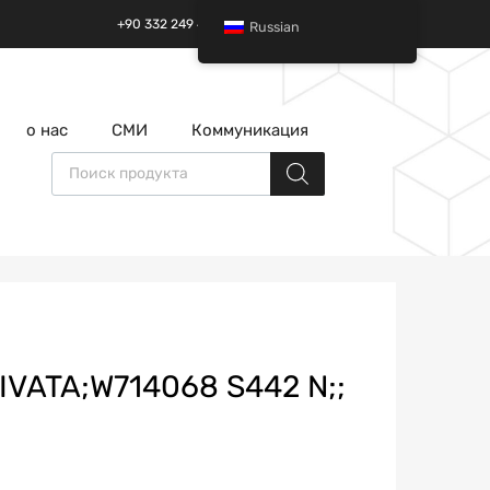
+90 332 249 49 01 | +90 532 685 32 42
Russian
перейти
о нас
СМИ
Коммуникация
к
содержанию
Поиск товаров
IVATA;W714068 S442 N;;