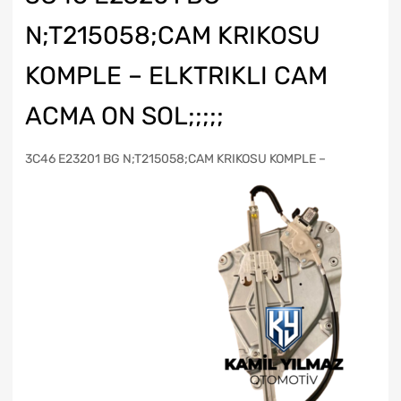
N;T215058;CAM KRIKOSU
KOMPLE – ELKTRIKLI CAM
ACMA ON SOL;;;;;
3C46 E23201 BG N;T215058;CAM KRIKOSU KOMPLE –