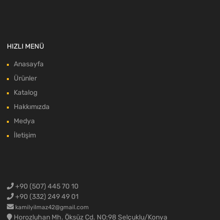
HIZLI MENÜ
Anasayfa
Ürünler
Katalog
Hakkımızda
Medya
İletişim
+90 (507) 445 70 10
+90 (332) 249 49 01
kamilyilmaz42@gmail.com
Horozluhan Mh. Öksüz Cd. NO:98 Selçuklu/Konya