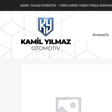
KAMIL YILMAZ OTOMOTIV – FORD CARGO YEDEK PARÇA DÜNYASI
Anasayfa