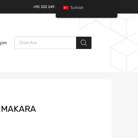
+90 332 249 49 01 | +90 532 685 32 42
Turkish
Ürün arama
İçeriğe
işim
atla
4;MAKARA