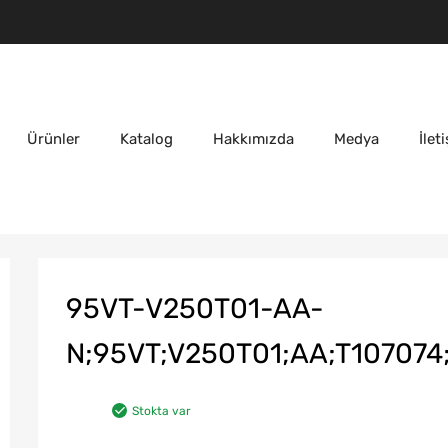
Ürünler
Katalog
Hakkımızda
Medya
İlet
95VT-V250T01-AA-
N;95VT;V250T01;AA;T10707
Stokta var