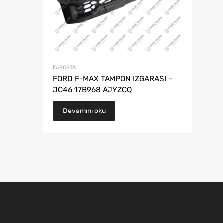
KAPORTA
FORD F-MAX TAMPON IZGARASI –
JC46 17B968 AJYZCQ
Devamını oku