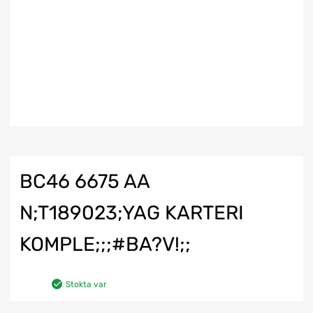
BC46 6675 AA
N;T189023;YAG KARTERI
KOMPLE;;;#BA?V!;;
Stokta var