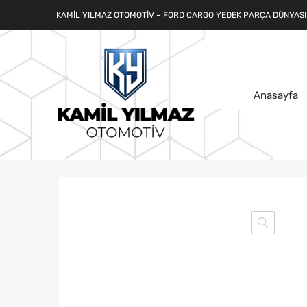
KAMIL YILMAZ OTOMOTIV – FORD CARGO YEDEK PARÇA DÜNYASI
Anasayfa