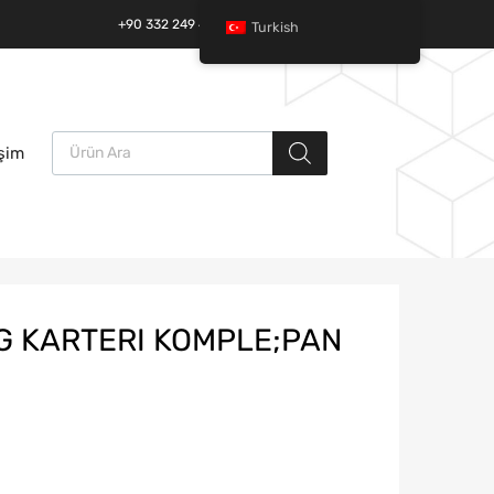
+90 332 249 49 01 | +90 532 685 32 42
Turkish
Ürün arama
İçeriğe
işim
atla
AG KARTERI KOMPLE;PAN