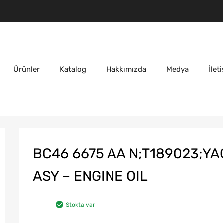
Ürünler
Katalog
Hakkımızda
Medya
İlet
BC46 6675 AA N;T189023;Y
ASY – ENGINE OIL
Stokta var