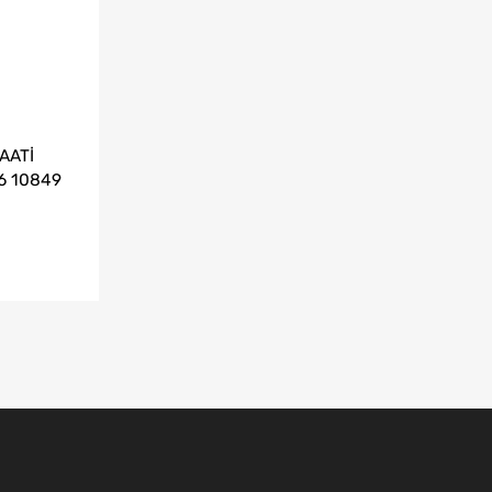
AATİ
6 10849